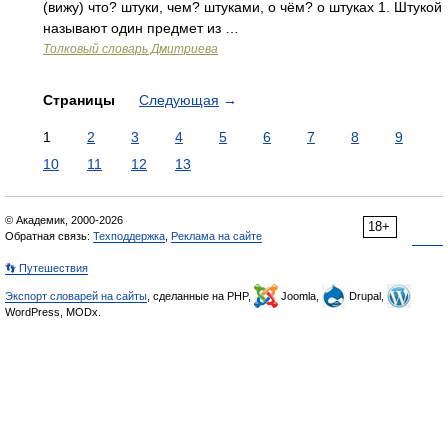
(вижу) что? штуки, чем? штуками, о чём? о штуках 1. Штукой
называют один предмет из …
Толковый словарь Дмитриева
Страницы
Следующая
→
1
2
3
4
5
6
7
8
9
10
11
12
13
© Академик, 2000-2026
18+
Обратная связь:
Техподдержка
,
Реклама на сайте
👣 Путешествия
Экспорт словарей на сайты
, сделанные на PHP,
Joomla,
Drupal,
WordPress, MODx.