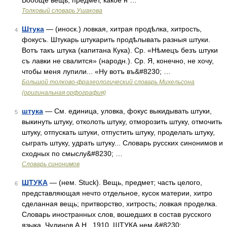
Вообще вещь, предмет, какое н …
Толковый словарь Ушакова
Штука
— (иноск.) ловкая, хитрая продѣлка, хитрость,
4
фокусъ. Штукарь штукарить продѣлывать разныя штуки.
Вотъ такъ штука (капитана Кука). Ср. «Нѣмецъ безъ штуки
съ лавки не свалится» (народн.). Ср. Я, конечно, не хочу,
чтобы меня лупили... «Ну вотъ въ&#8230; …
Большой толково-фразеологический словарь Михельсона
(оригинальная орфография)
штука
— См. единица, уловка, фокус выкидывать штуки,
5
выкинуть штуку, отколоть штуку, отморозить штуку, отмочить
штуку, отпускать штуки, отпустить штуку, проделать штуку,
сыграть штуку, удрать штуку... Словарь русских синонимов и
сходных по смыслу&#8230; …
Словарь синонимов
ШТУКА
— (нем. Stuck). Вещь, предмет; часть целого,
6
представляющая нечто отдельное, кусок материи, хитро
сделанная вещь; притворство, хитрость; ловкая проделка.
Словарь иностранных слов, вошедших в состав русского
языка. Чудинов А.Н., 1910. ШТУКА нем.&#8230; …