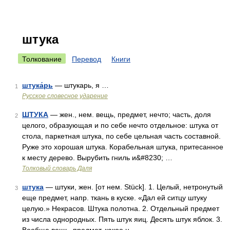
штука
Толкование
Перевод
Книги
штука́рь
— штукарь, я …
1
Русское словесное ударение
ШТУКА
— жен., нем. вещь, предмет, нечто; часть, доля
2
целого, образующая и по себе нечто отдельное: штука от
стола, паркетная штука, по себе цельная часть составной.
Руже это хорошая штука. Корабельная штука, притесанное
к месту дерево. Вырубить гниль и&#8230; …
Толковый словарь Даля
штука
— штуки, жен. [от нем. Stück]. 1. Целый, нетронутый
3
еще предмет, напр. ткань в куске. «Дал ей ситцу штуку
целую.» Некрасов. Штука полотна. 2. Отдельный предмет
из числа однородных. Пять штук яиц. Десять штук яблок. 3.