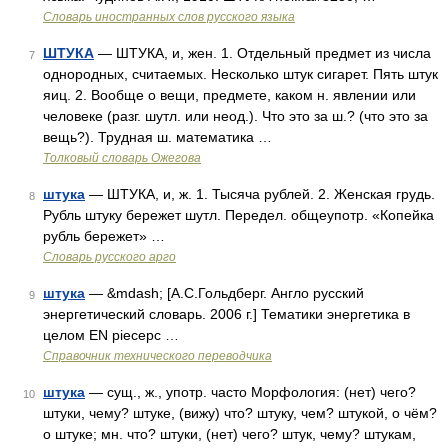
Словарь иностранных слов русского языка
ШТУКА
— ШТУКА, и, жен. 1. Отдельный предмет из числа
7
однородных, считаемых. Несколько штук сигарет. Пять штук
яиц. 2. Вообще о вещи, предмете, каком н. явлении или
человеке (разг. шутл. или неод.). Что это за ш.? (что это за
вещь?). Трудная ш. математика …
Толковый словарь Ожегова
штука
— ШТУКА, и, ж. 1. Тысяча рублей. 2. Женская грудь.
8
Рубль штуку бережет шутл. Передел. общеупотр. «Копейка
рубль бережет» …
Словарь русского арго
штука
— &mdash; [А.С.Гольдберг. Англо русский
9
энергетический словарь. 2006 г.] Тематики энергетика в
целом EN piecepc …
Справочник технического переводчика
штука
— сущ., ж., употр. часто Морфология: (нет) чего?
10
штуки, чему? штуке, (вижу) что? штуку, чем? штукой, о чём?
о штуке; мн. что? штуки, (нет) чего? штук, чему? штукам,